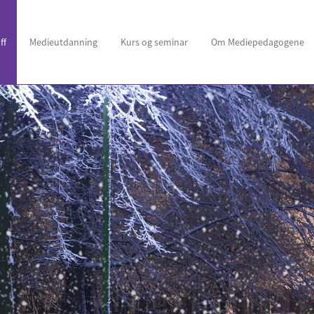
ff
Medie
utdanning
Kurs
og seminar
Om Medie
pedagogene