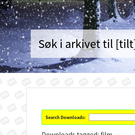
Søk i arkivet til [tilt
Search Downloads:
Downloads tagged: film