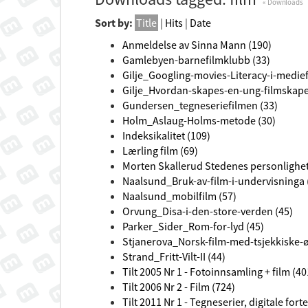
« Downloads
Sort by:
Title
|
Hits
|
Date
Anmeldelse av Sinna Mann (190)
Gamlebyen-barnefilmklubb (33)
Gilje_Googling-movies-Literacy-i-medief
Gilje_Hvordan-skapes-en-ung-filmskape
Gundersen_tegneseriefilmen (33)
Holm_Aslaug-Holms-metode (30)
Indeksikalitet (109)
Lærling film (69)
Morten Skallerud Stedenes personlighet
Naalsund_Bruk-av-film-i-undervisninga 
Naalsund_mobilfilm (57)
Orvung_Disa-i-den-store-verden (45)
Parker_Sider_Rom-for-lyd (45)
Stjanerova_Norsk-film-med-tsjekkiske-ø
Strand_Fritt-Vilt-II (44)
Tilt 2005 Nr 1 - Fotoinnsamling + film (40
Tilt 2006 Nr 2 - Film (724)
Tilt 2011 Nr 1 - Tegneserier, digitale forte